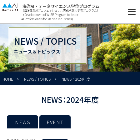
海洋AI・データサイエンス学位プログラム
（海洋産業AIプロフェッショナル育成卓越大学院プログラム）
（Development of WISE Program to foster
AI Professionals for Marine Industries）
NEWS / TOPICS
ニュース＆トピックス
HOME
NEWS / TOPICS
NEWS：2024年度
NEWS：2024年度
NEWS
EVENT