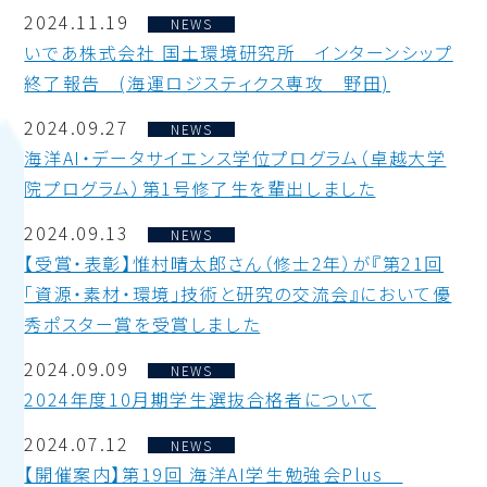
2024.11.19
NEWS
いであ株式会社 国土環境研究所 インターンシップ
終了報告 (海運ロジスティクス専攻 野田)
2024.09.27
NEWS
海洋AI・データサイエンス学位プログラム（卓越大学
院プログラム）第1号修了生を輩出しました
2024.09.13
NEWS
【受賞・表彰】惟村晴太郎さん（修士2年）が『第21回
「資源・素材・環境」技術と研究の交流会』において優
秀ポスター賞を受賞しました
2024.09.09
NEWS
2024年度10月期学生選抜合格者について
2024.07.12
NEWS
【開催案内】第19回 海洋AI学生勉強会Plus