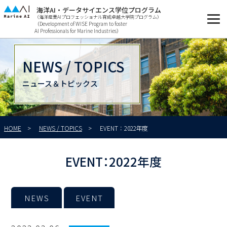
海洋AI・データサイエンス学位プログラム
（海洋産業AIプロフェッショナル育成卓越大学院プログラム）
（Development of WISE Program to foster
AI Professionals for Marine Industries）
NEWS / TOPICS
ニュース＆トピックス
HOME
NEWS / TOPICS
EVENT：2022年度
EVENT：2022年度
NEWS
EVENT