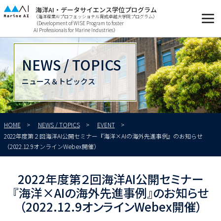
海洋AI・データサイエンス学位プログラム
（海洋産業AIプロフェッショナル育成卓越大学院プログラム）
（Development of WISE Program to foster
AI Professionals for Marine Industries）
NEWS / TOPICS
ニュース＆トピックス
HOME
NEWS / TOPICS
EVENT
2022年度第２回海洋AI公開セミナー『海洋×AIの海外先進事例』のお知らせ
（2022.12.9オンラインWebex開催）
2022年度第２回海洋AI公開セミナー
『海洋×AIの海外先進事例』のお知らせ
（2022.12.9オンラインWebex開催）