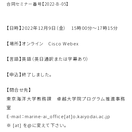
合同セミナー番号【
2022-B-05
】
【日時】
2022
年
12
月
9
日（金） 15時00分～
17
時
15
分
【場所】オンライン
Cisco Webex
【言語】英語（英日通訳または字幕あり）
【申込】終了しました。
【問合せ先】
東京海洋大学教務課 卓越大学院プログラム推進事務
室
E-mail：marine-ai_office[at]o.kaiyodai.ac.jp
※ [at] を@に変えて下さい。