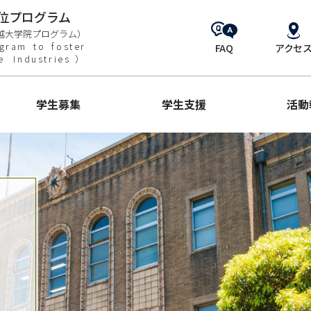
位プログラム
越大学院プログラム）
gram to foster
FAQ
アクセ
ne Industries）
学生募集
学生支援
活動