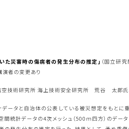
用いた災害時の傷病者の発生分布の推定」
（国立研究
 講演者の変更あり
･航空技術研究所 海上技術安全研究所 荒谷 太郎氏
データと自治体の公表している被災想定をもとに
ル空間統計データの
4
次メッシュ（
500
ｍ四方）のデータ
傷者の発生分布の推定を行った。結果として、予め重傷