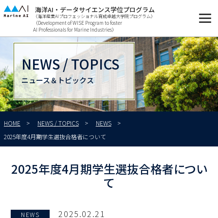
海洋AI・データサイエンス学位プログラム
（海洋産業AIプロフェッショナル育成卓越大学院プログラム）
（Development of WISE Program to foster
AI Professionals for Marine Industries）
NEWS / TOPICS
ニュース＆トピックス
HOME
NEWS / TOPICS
NEWS
2025年度4月期学生選抜合格者について
2025年度4月期学生選抜合格者につい
て
2025.02.21
NEWS