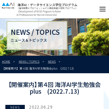
海洋AI・データサイエンス学位プログラム
（海洋産業AIプロフェッショナル育成卓越大学院プログラム）
（Development of WISE Program to foster
AI Professionals for Marine Industries）
NEWS / TOPICS
ニュース＆トピックス
HOME
NEWS / TOPICS
NEWS
【開催案内】第４回 海洋AI学生勉強会plus (2022.7.13)
【開催案内】第４回 海洋AI学生勉強会
plus (2022.7.13)
2022.06.29
NEWS