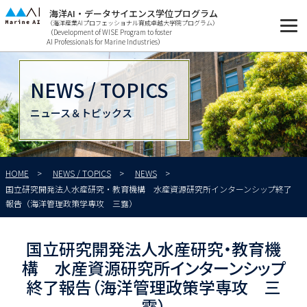
海洋AI・データサイエンス学位プログラム
（海洋産業AIプロフェッショナル育成卓越大学院プログラム）
（Development of WISE Program to foster
AI Professionals for Marine Industries）
NEWS / TOPICS
ニュース＆トピックス
HOME
NEWS / TOPICS
NEWS
国立研究開発法人水産研究・教育機構 水産資源研究所インターンシップ終了
報告（海洋管理政策学専攻 三露）
国立研究開発法人水産研究・教育機
構 水産資源研究所インターンシップ
終了報告（海洋管理政策学専攻 三
露）