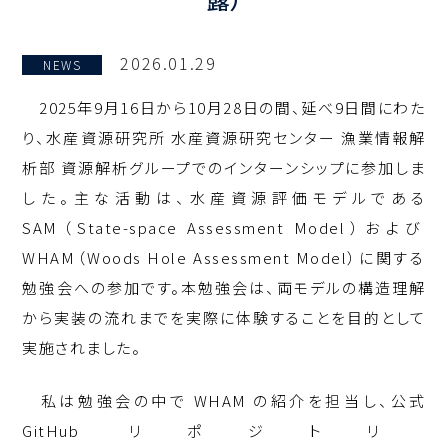
2026.01.29
NEWS
2025
年
9
月
16
日から
10
月
28
日の間、延べ
9
日間にわた
り、水産資源研究所 水産資源研究センター 漁業情報解
析部 資源解析グループでのインターンシップに参加しま
した。主な活動は、水産資源評価モデルである
SAM
（
State-space Assessment Model
）および
WHAM
（
Woods Hole Assessment Model
）に関する
勉強会への参加です。本勉強会は、両モデルの構造理解
から実装の流れまでを実際に体験することを目的として
実施されました。
私は勉強会の中で
WHAM
の紹介を担当し、公式
GitHub
リポジトリ