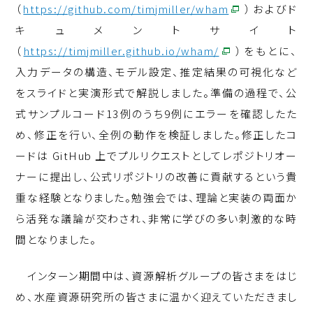
（
https://github.com/timjmiller/wham
）およびド
キュメントサイト
（
https://timjmiller.github.io/wham/
）をもとに、
入力データの構造、モデル設定、推定結果の可視化など
をスライドと実演形式で解説しました。準備の過程で、公
式サンプルコード
13
例のうち
9
例にエラーを確認したた
め、修正を行い、全例の動作を検証しました。修正したコ
ードは
GitHub
上でプルリクエストとしてレポジトリオー
ナーに提出し、公式リポジトリの改善に貢献するという貴
重な経験となりました。勉強会では、理論と実装の両面か
ら活発な議論が交わされ、非常に学びの多い刺激的な時
間となりました。
インターン期間中は、資源解析グループの皆さまをはじ
め、水産資源研究所の皆さまに温かく迎えていただきまし