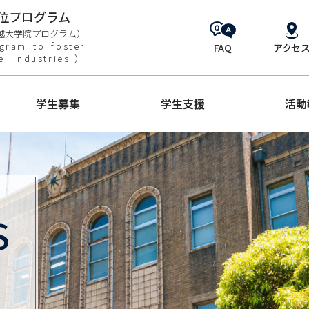
位プログラム
越大学院プログラム）
gram to foster
FAQ
アクセ
ne Industries）
学生募集
学生支援
活動
S